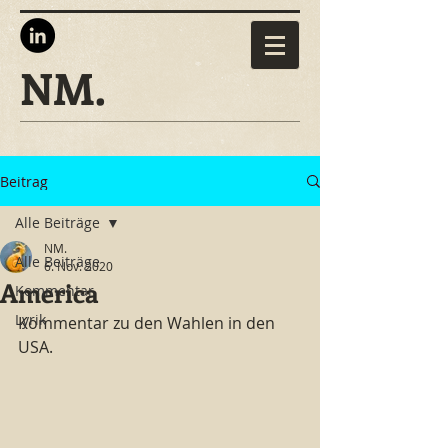
NM.
Beitrag
Alle Beiträge
NM.
Alle Beiträge
6. Nov. 2020
America
Kommentar
Lyrik
Kommentar zu den Wahlen in den 
USA.