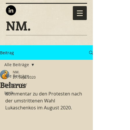
NM.
Beitrag
Alle Beiträge
NM.
Alle Beiträge
27. Sept. 2020
Belarus
Kommentar
Lyrik
Kommentar zu den Protesten nach 
der umstrittenen Wahl 
Lukaschenkos im August 2020.