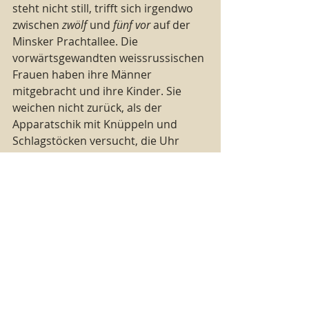
steht nicht still, trifft sich irgendwo 
zwischen 
zwölf
 und 
fünf vor
 auf der 
Minsker Prachtallee. Die 
vorwärtsgewandten weissrussischen 
Frauen haben ihre Männer 
mitgebracht und ihre Kinder. Sie 
weichen nicht zurück, als der 
Apparatschik mit Knüppeln und 
Schlagstöcken versucht, die Uhr 
anzuhalten, die Zeit einzufrieren. Wie 
eine Schallplatte mit einem Sprung 
wiederholt sich endlos das Lied der 
eisernen Macht. Man kennt sie nun 
seit 26 Jahren. Kalaschnikow gegen 
den Mut der Bürger. Doch es geht 
nicht mehr zurück, nicht für die 
Frauen in den weiss-roten Leinen. Es 
geht nicht mehr ohne sie, das 
spüren sie jetzt. Auch wenn 