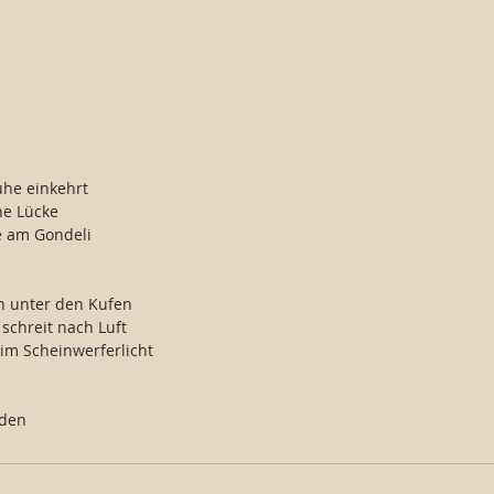
he einkehrt
ne Lücke
 am Gondeli
en unter den Kufen
schreit nach Luft
 im Scheinwerferlicht
eden