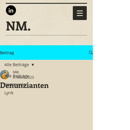
NM.
Beitrag
Alle Beiträge
NM.
Alle Beiträge
5. März 2023
Denunzianten
Kommentar
Lyrik