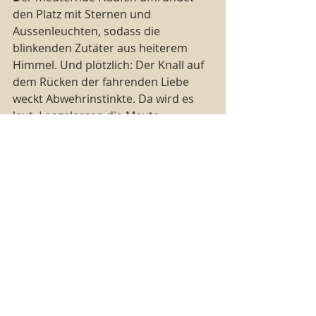
den Platz mit Sternen und 
Aussenleuchten, sodass die 
blinkenden Zutäter aus heiterem 
Himmel. Und plötzlich: Der Knall auf 
dem Rücken der fahrenden Liebe 
weckt Abwehrinstinkte. Da wird es 
laut. Losgelassen die Meute 
verrückter Donnergötter, die taktvoll 
den Regen über das Volk. Regt euch! 
Im Scheinwerferlicht und findet. Aber 
Achtung: Das Gesetz ist auf der 
anderen Seite. Und vollkommen 
nackt!