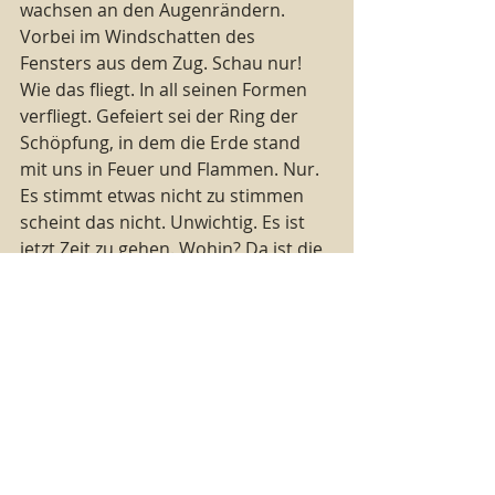
wachsen an den Augenrändern. 
Vorbei im Windschatten des 
Fensters aus dem Zug. Schau nur! 
Wie das fliegt. In all seinen Formen 
verfliegt. Gefeiert sei der Ring der 
Schöpfung, in dem die Erde stand 
mit uns in Feuer und Flammen. Nur. 
Es stimmt etwas nicht zu stimmen 
scheint das nicht. Unwichtig. Es ist 
jetzt Zeit zu gehen. Wohin? Da ist die 
Frage am falschen Ort und. Die 
Antwort.
Warte!
Worauf?
Da ist eine Fehlstelle.
Ja.
Warten lohnt sich (nicht). Es ist wie 
immer. Am Ende kommt der Anfang. 
Nur nicht für alle. Das müssen wir 