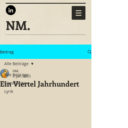
NM.
Beitrag
Alle Beiträge
NM.
Alle Beiträge
5. Jan. 2025
Ein Viertel Jahrhundert
Kommentar
Lyrik