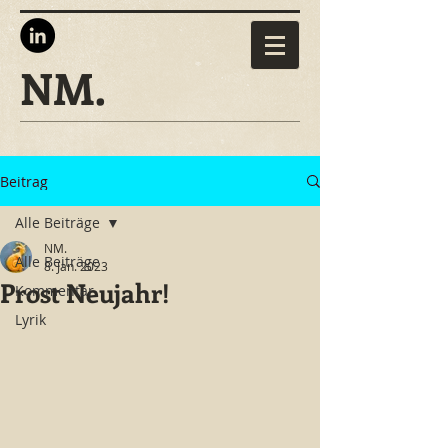
NM.
Beitrag
Alle Beiträge
NM.
Alle Beiträge
8. Jan. 2023
Prost Neujahr!
Kommentar
Lyrik