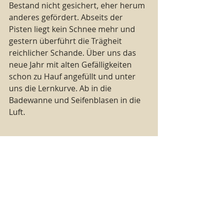
Bestand nicht gesichert, eher herum 
anderes gefördert. Abseits der 
Pisten liegt kein Schnee mehr und 
gestern überführt die Trägheit 
reichlicher Schande. Über uns das 
neue Jahr mit alten Gefälligkeiten 
schon zu Hauf angefüllt und unter 
uns die Lernkurve. Ab in die 
Badewanne und Seifenblasen in die 
Luft.
Was du willst
Vergleiche nicht mit dem Ende
Das war schon vorbei als du noch in 
den Schuhen
Kinder waren wir damals friedlich
Als das Tor auf der anderen Seite 